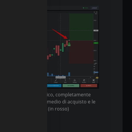
accede al relativo grafico, completamente
 evidenziato il livello medio di acquisto e le
 gain (in verde) e loss (in rosso)