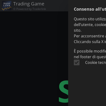
Trading Game
Consenso all’ut
© Powered by Traderlink
Questo sito utiliz
dell’utente, cookie
sito.
Per acconsentire al
Cliccando sulla X in
È possibile modif
nel footer di ques
Cookie tecn
Sim