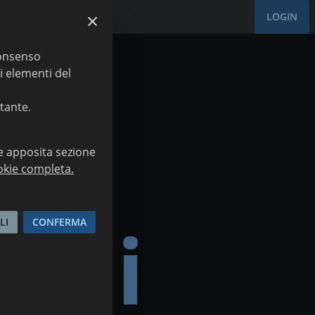
×
LOGIN
consenso
ri elementi del
stante.
e apposita sezione
okie completa.
e di
LI
CONFERMA