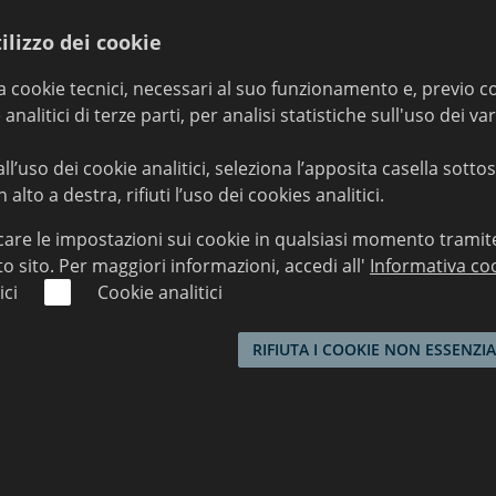
Trading
Statistiche
Graduatorie
ilizzo dei cookie
za cookie tecnici, necessari al suo funzionamento e, previo 
 analitici di terze parti, per analisi statistiche sull'uso dei va
l’uso dei cookie analitici, seleziona l’apposita casella sotto
 alto a destra, rifiuti l’uso dei cookies analitici.
Nuovo
icare le impostazioni sui cookie in qualsiasi momento tramit
to sito. Per maggiori informazioni, accedi all'
Informativa co
ici
Cookie analitici
ulator
RIFIUTA I COOKIE NON ESSENZIA