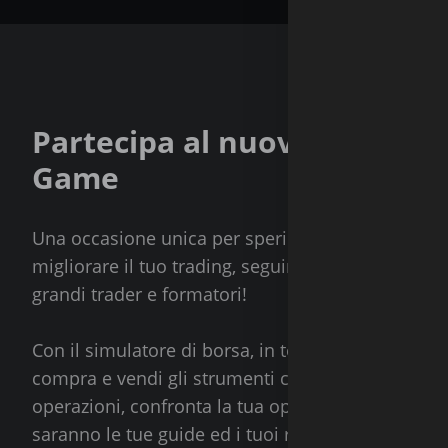
Partecipa al nuovo Traderli
Game
Una occasione unica per sperimentare senza rischi
migliorare il tuo trading, seguire dal vivo gli ese
grandi trader e formatori!
Con il simulatore di borsa, in tempo reale, segui
compra e vendi gli strumenti che preferisci, analizz
operazioni, confronta la tua operatività con quell
saranno le tue guide ed i tuoi riferimenti.