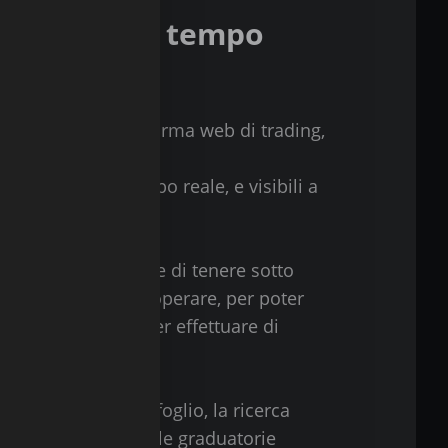
i trading in tempo
na moderna piattaforma web di trading,
sare.
aggiornate in tempo reale, e visibili a
i preferiti permette di tenere sotto
i su cui si intende operare, per poter
casioni, senza dover effettuare di
trumento.
 situazione di portafoglio, la ricerca
ve al proprio trading, le graduatorie